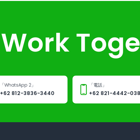
s Work Toge
「WhatsApp 2」
「電話」
+62 812-3836-3440
+62 821-4442-03