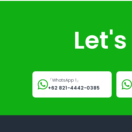
Let'
「WhatsApp 1」
+62 821-4442-0385