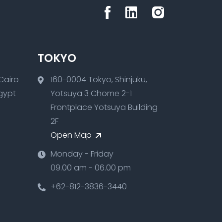
TOKYO
160-0004 Tokyo, Shinjuku,
Egypt
Yotsuya 3 Chome 2-1
Frontplace Yotsuya Building
2F
Open Map
Monday - Friday
09.00 am - 06.00 pm
+62-812-3836-3440