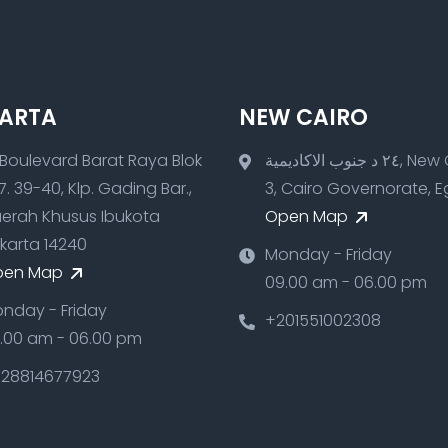
ARTA
NEW CAIRO
 Boulevard Barat Raya Blok
٢٤ د جنوب الاكاديمية, New Cairo
7. 39-40, Klp. Gading Bar.,
3, Cairo Governorate, 
erah Khusus Ibukota
Open Map
karta 14240
Monday - Friday
pen Map
09.00 am - 06.00 pm
nday - Friday
+201551002308
.00 am - 06.00 pm
28814677923