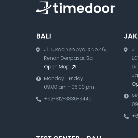
BALI
JAK
Jl. Tukad Yeh Aya IX No.46,
JL
Renon Denpasar, Bali
LC
Open Map
Da
Ja
Monday - Friday
O
09.00 am - 06.00 pm
Mo
+62-812-3836-3440
09
+6