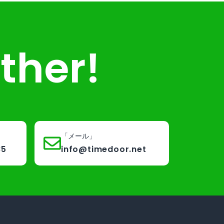
ther!
「メール」
85
info@timedoor.net